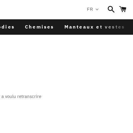
Recherc
P
FR
odies
Chemises
Manteaux et vestes
a voulu retranscrire