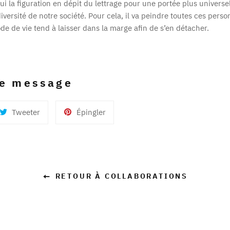
hui la figuration en dépit du lettrage pour une portée plus univers
iversité de notre société. Pour cela, il va peindre toutes ces perso
e de vie tend à laisser dans la marge afin de s’en détacher.
ce message
er
Tweeter
Épingler
Tweeter
Épingler
sur
sur
ok
Twitter
Pinterest
RETOUR À COLLABORATIONS