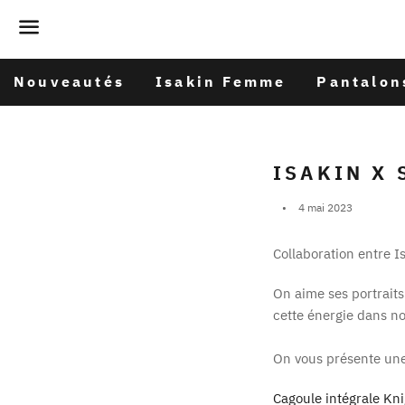
Menu
Nouveautés
Isakin Femme
Pantalon
ISAKIN X
4 mai 2023
Collaboration entre I
On aime ses portrait
cette énergie dans no
On vous présente une 
Cagoule intégrale Kn