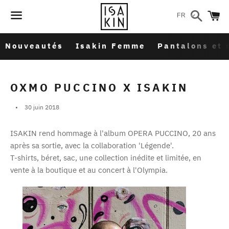
Recher
P
FR
Menu
Nouveautés
Isakin Femme
Pantalons et 
OXMO PUCCINO X ISAKIN
30 juin 2018
ISAKIN rend hommage à l'album OPERA PUCCINO, 20 ans
après sa sortie, avec la collaboration 'Légende'.
T-shirts, béret, sac, une collection inédite et limitée, en
vente à la boutique et au concert à l'Olympia.