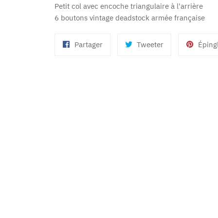
Petit col avec encoche triangulaire à l'arrière
6 boutons vintage deadstock armée française
Partager
Tweeter
Partager
Tweeter
Éping
sur
sur
Facebook
Twitter