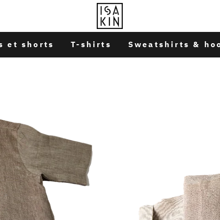
s et shorts
T-shirts
Sweatshirts & ho