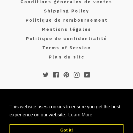
Conditions générales de ventes
Shipping Policy
Politique de remboursement
Mentions légales
Politique de confidentialité
Terms of Service
Plan du site
Twitter
Facebook
Pinterest
Instagram
YouTube
© 2026,
Isakin Paris
.
Moyens
This website uses cookies to ensure you get the best
de
experience on our website.
Learn More
paiement
Got it!