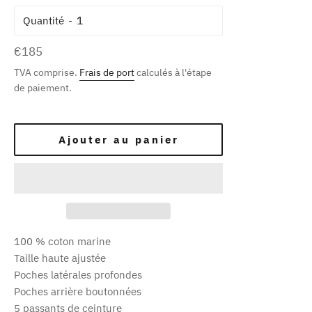
Quantité
Prix
€185
régulier
TVA comprise.
Frais de port
calculés à l'étape
de paiement.
Ajouter au panier
100 % coton marine
Taille haute ajustée
Poches latérales profondes
Poches arrière boutonnées
5 passants de ceinture