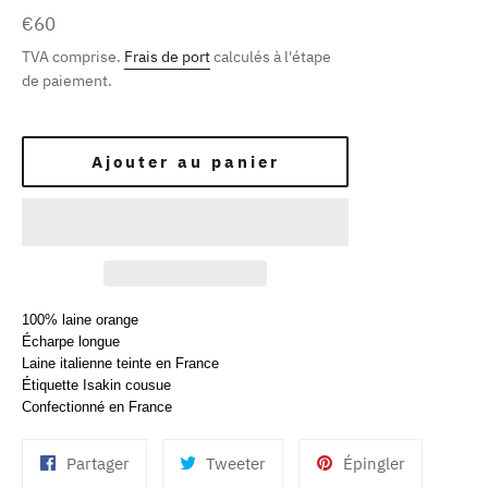
Prix
€60
régulier
TVA comprise.
Frais de port
calculés à l'étape
de paiement.
Ajouter au panier
100% laine orange
Écharpe longue
Laine italienne teinte en France
Étiquette Isakin cousue
Confectionné en France
Partager
Tweeter
Épingler
Partager
Tweeter
Épingler