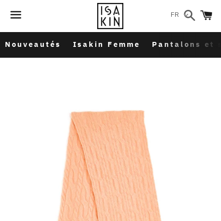
Recher
P
FR
Menu
Nouveautés
Isakin Femme
Pantalons et 