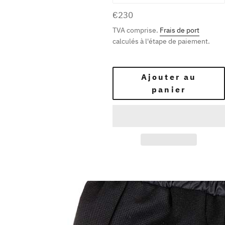
Prix
€230
régulier
TVA comprise.
Frais de port
calculés à l'étape de paiement.
Ajouter au
panier