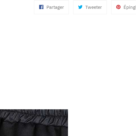
Partager
Tweeter
Partager
Tweeter
Éping
sur
sur
Facebook
Twitter