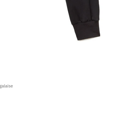
galaise
c