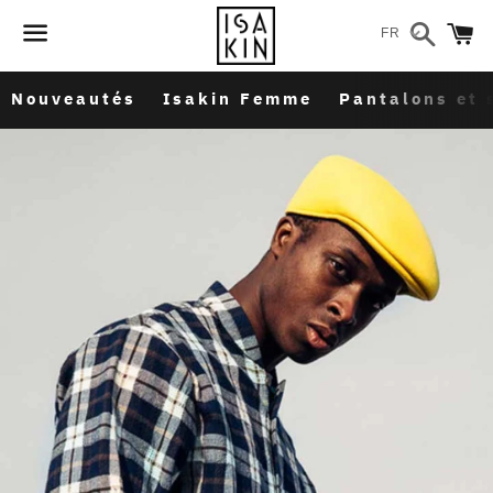
Recher
P
FR
Menu
Nouveautés
Isakin Femme
Pantalons et 