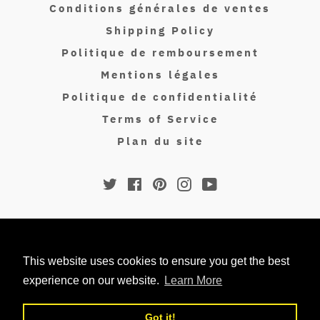
Conditions générales de ventes
Shipping Policy
Politique de remboursement
Mentions légales
Politique de confidentialité
Terms of Service
Plan du site
Twitter
Facebook
Pinterest
Instagram
YouTube
© 2026,
Isakin Paris
.
Moyens
This website uses cookies to ensure you get the best
de
experience on our website.
Learn More
paiement
Got it!