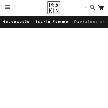
Recher
P
FR
Menu
Nouveautés
Isakin Femme
Pantalons et 