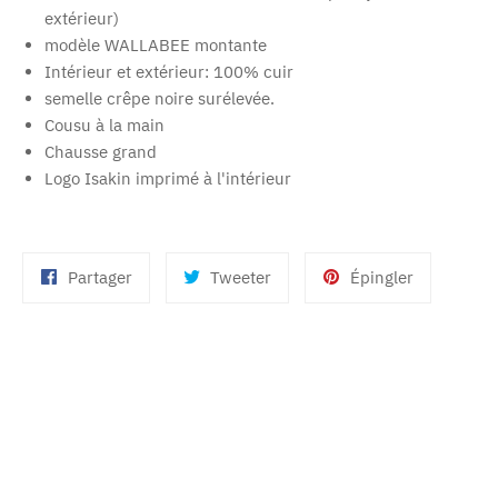
extérieur)
modèle WALLABEE montante
Intérieur et extérieur: 100% cuir
semelle crêpe noire surélevée.
Cousu à la main
Chausse grand
Logo Isakin imprimé à l'intérieur
Partager
Tweeter
Épingler
Partager
Tweeter
Épingler
sur
sur
sur
Facebook
Twitter
Pinterest