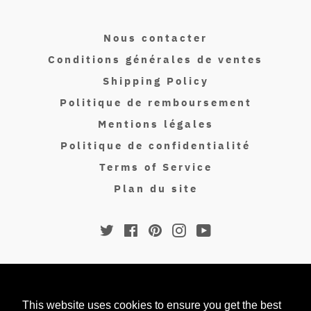
Nous contacter
Conditions générales de ventes
Shipping Policy
Politique de remboursement
Mentions légales
Politique de confidentialité
Terms of Service
Plan du site
Twitter
Facebook
Pinterest
Instagram
YouTube
© 2026,
Isakin Paris
.
Moyens
This website uses cookies to ensure you get the best