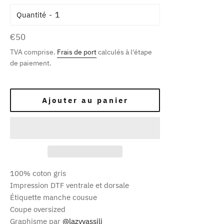
Quantité
Prix
€50
régulier
TVA comprise.
Frais de port
calculés à l'étape
de paiement.
Ajouter au panier
100% coton gris
Impression DTF ventrale et dorsale
Étiquette manche cousue
Coupe oversized
Graphisme par
@lazyvassili