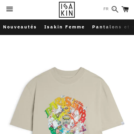
Recher
P
FR
Menu
Nouveautés
Isakin Femme
Pantalons et 