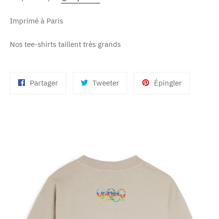
Imprimé à Paris
Nos tee-shirts taillent très grands
Partager
Tweeter
Épingler
Partager
Tweeter
Épingler
sur
sur
sur
Facebook
Twitter
Pinterest