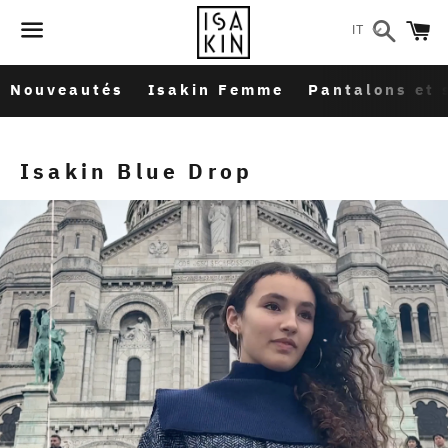
Cerca
C
IT
Menu
Nouveautés
Isakin Femme
Pantalons et 
La
Isakin Blue Drop
page
d'infos
Isakin