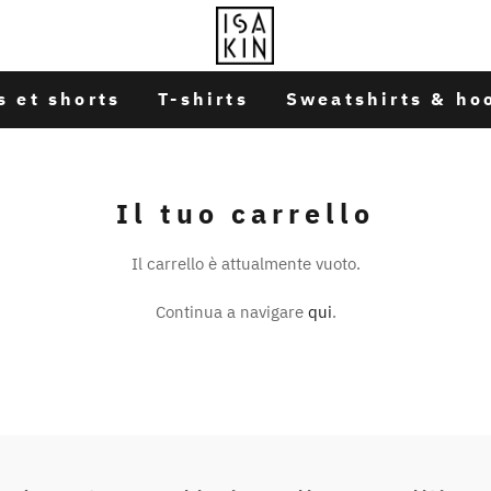
s et shorts
T-shirts
Sweatshirts & ho
Il tuo carrello
Il carrello è attualmente vuoto.
Continua a navigare
qui
.