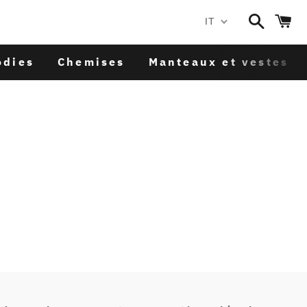
Cerca
C
IT
odies
Chemises
Manteaux et vestes