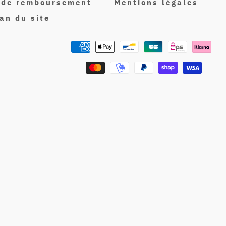
e de remboursement
Mentions légales
an du site
Metodi
di
pagamento