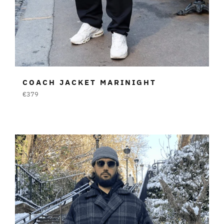
COACH JACKET MARINIGHT
Prezzo
€379
di
listino