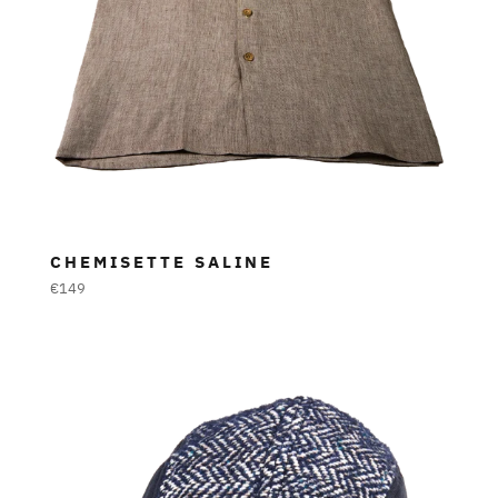
CHEMISETTE SALINE
Prezzo
€149
di
listino