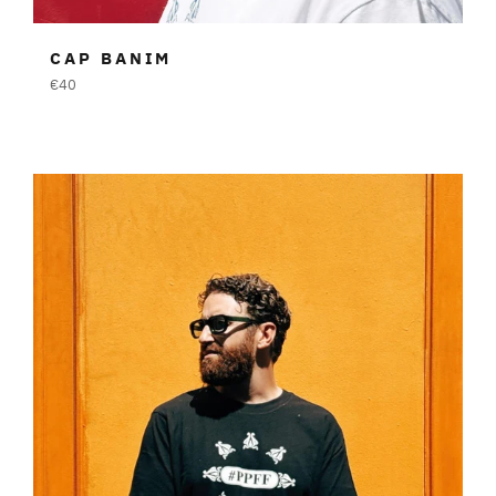
CAP BANIM
Prezzo
€40
di
listino