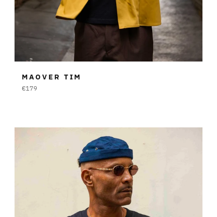
MAOVER TIM
Prezzo
€179
di
listino