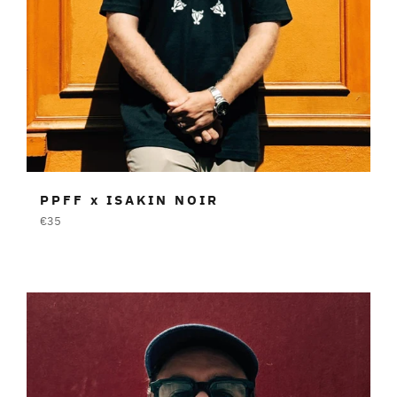
PPFF x ISAKIN NOIR
Prezzo
€35
di
listino