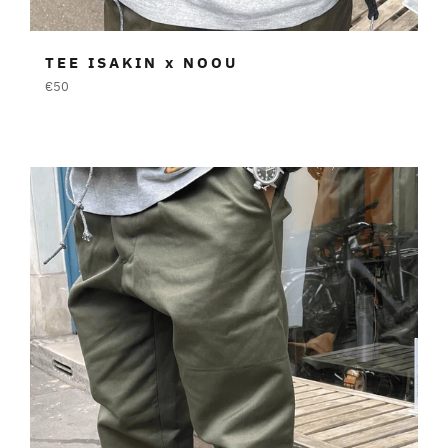
TEE ISAKIN x NOOU
Prezzo
€50
di
listino