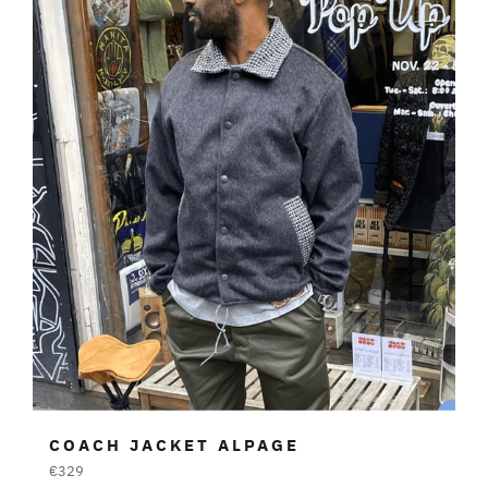
COACH JACKET ALPAGE
Prezzo
€329