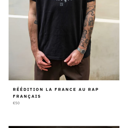
RÉÉDITION LA FRANCE AU RAP
FRANÇAIS
Prezzo
€50
di
listino