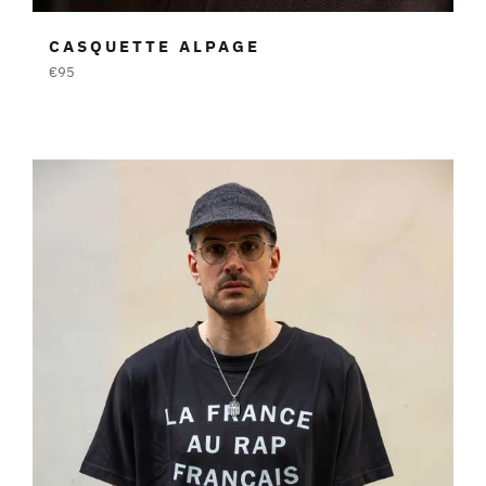
CASQUETTE ALPAGE
Prezzo
€95
di
listino