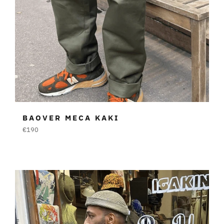
BAOVER MECA KAKI
Prezzo
€190
di
listino