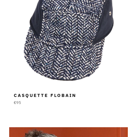
CASQUETTE FLOBAIN
Prezzo
€95
di
listino