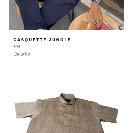
CASQUETTE JUNGLE
Prezzo
€95
di
Esaurito
listino