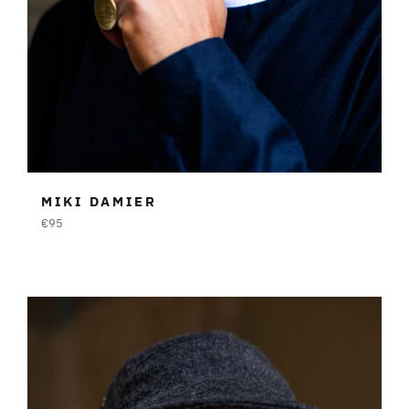
MIKI DAMIER
Prezzo
€95
di
listino