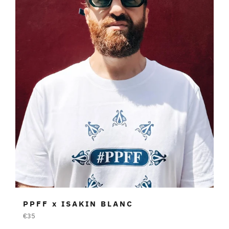
PPFF x ISAKIN BLANC
Prezzo
€35
di