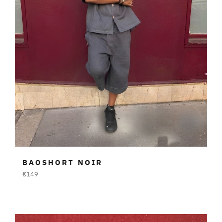
BAOSHORT NOIR
Prezzo
€149
di
listino