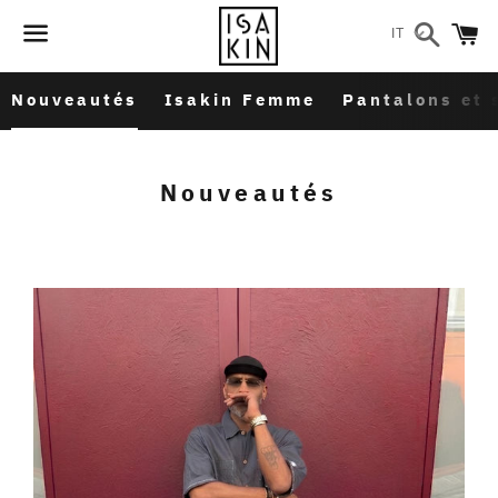
Cerca
C
IT
Menu
Nouveautés
Isakin Femme
Pantalons et 
Collezione:
Nouveautés