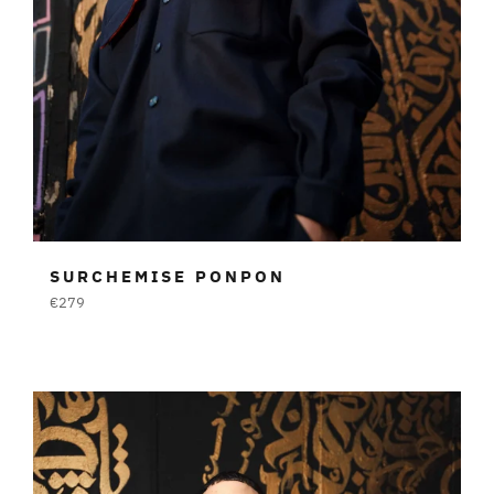
SURCHEMISE PONPON
Prezzo
€279
di
listino