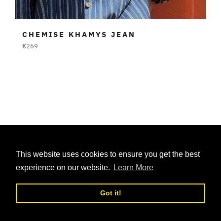
CHEMISE KHAMYS JEAN
Prezzo
€269
di
listino
This website uses cookies to ensure you get the best
experience on our website.
Learn More
Got it!