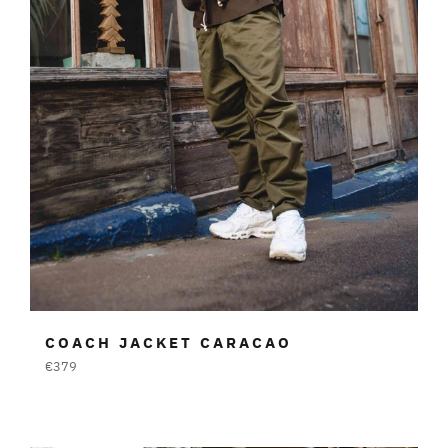
COACH JACKET CARACAO
Prezzo
€379
di
listino