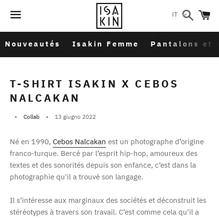
Cerca
C
IT
Menu
Nouveautés
Isakin Femme
Pantalons et 
T-SHIRT ISAKIN X CEBOS
NALCAKAN
Collab
13 giugno 2022
Né en 1990,
Cebos Nalcakan
est un photographe d’origine
franco-turque. Bercé par l’esprit hip-hop, amoureux des
textes et des sonorités depuis son enfance, c’est dans la
photographie qu'il a trouvé son langage.
Il s’intéresse aux marginaux des sociétés et déconstruit les
stéréotypes à travers son travail. C’est comme cela qu'il a