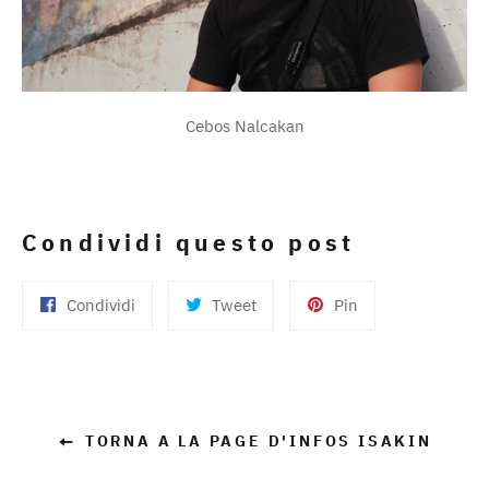
Cebos Nalcakan
Condividi questo post
Condividi
Twitta
Pinna
Condividi
Tweet
Pin
su
su
su
Facebook
Twitter
Pinterest
TORNA A LA PAGE D'INFOS ISAKIN